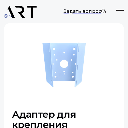
Задать вопрос
Адаптер для
крепления
цилиндрических
камер на столб
ART-YTBR-001
Оставить заявку
Документация