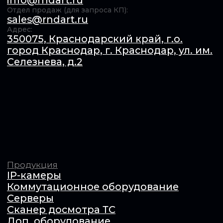
Компания
О нас
Сотрудничество
Документация
Вакансии
Контакты
ОБЩЕСТВО С ОГРАНИЧЕННОЙ ОТВЕТСТВЕННОСТЬЮ
"Актуальные РадиоТехнологии" (ООО «АРТ»). ИНН​:
6154167385 / КПП​: 231201001 / ОГРН​: 1246100011739,
© 2025 Все права защищены Продолжая использовать
сайт, вы даёте согласие на использование файлов cookie.
Подробнее в
Политике конфиденциальности
.
Обработка персональных данных
Оферта