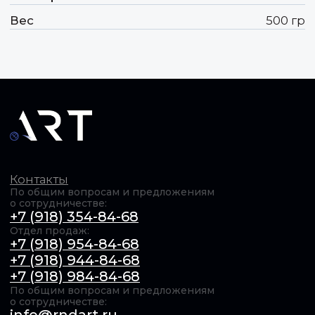
+7 (918) 944-84-68
+7 (918) 984-84-68
По общим вопросам и предложениям
о сотрудничестве:
info@rndart.ru
Отдел продаж (для запроса КП):
sales@rndart.ru
Адрес:
350075, Краснодарский край, г.о.
город Краснодар, г. Краснодар, ул. им.
Селезнева, д.2
Продукция
IP-камеры
Коммутационное оборудование
Серверы
Сканер досмотра ТС
Доп. оборудование