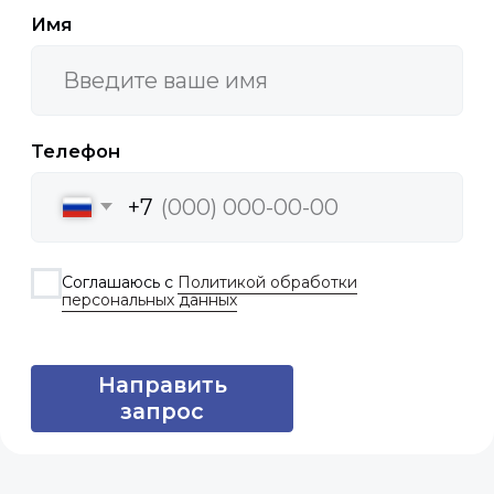
+7 (918) 954-84-68
+7 (918) 944-84-68
+7 (918) 984-84-68
По общим вопросам и предложениям
о сотрудничестве:
info@rndart.ru
Отдел продаж (для запроса КП):
sales@rndart.ru
Адрес:
350075, Краснодарский край, г.о.
город Краснодар, г. Краснодар, ул. им.
Селезнева, д.2
Продукция
IP-камеры
Коммутационное оборудование
Серверы
Сканер досмотра ТС
Доп. оборудование