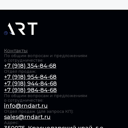
Компания
О нас
Сотрудничество
Документация
Вакансии
Контакты
ОБЩЕСТВО С ОГРАНИЧЕННОЙ ОТВЕТСТВЕННОСТЬЮ
"Актуальные РадиоТехнологии" (ООО «АРТ»). ИНН​:
6154167385 / КПП​: 231201001 / ОГРН​: 1246100011739,
© 2025 Все права защищены Продолжая использовать
сайт, вы даёте согласие на использование файлов cookie.
Подробнее в
Политике конфиденциальности
.
Обработка персональных данных
Оферта