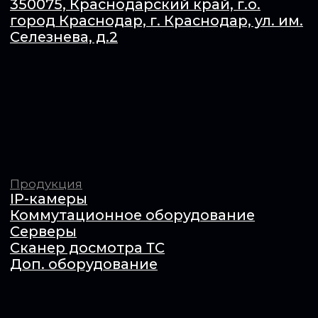
О нас
Сотрудничество
Документация
Вакансии
Контакты
ОБЩЕСТВО С ОГРАНИЧЕННОЙ ОТВЕТСТВЕННОСТЬЮ
"Актуальные РадиоТехнологии" (ООО «АРТ»). ИНН​:
6154167385 / КПП​: 231201001 / ОГРН​: 1246100011739,
© 2025 Все права защищены Продолжая использовать
сайт, вы даёте согласие на использование файлов cookie.
Подробнее в
Политике конфиденциальности
.
Обработка персональных данных
Оферта