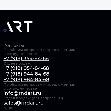
info@rndart.ru
Отдел продаж (для запроса КП):
sales@rndart.ru
Адрес:
350075, Краснодарский край, г.о.
город Краснодар, г. Краснодар, ул. им.
Селезнева, д.2
Продукция
IP-камеры
Коммутационное оборудование
Серверы
Сканер досмотра ТС
Доп. оборудование
Компания