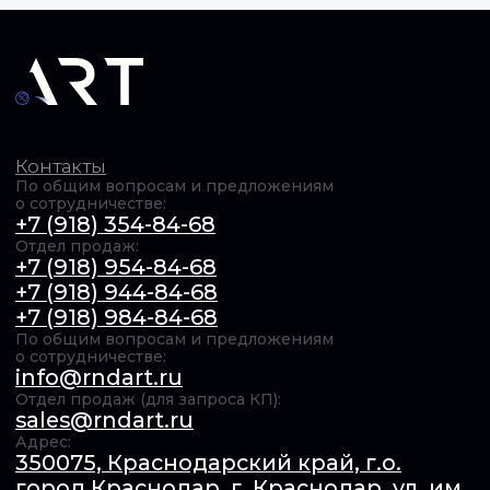
ОБЩЕСТВО С ОГРАНИЧЕННОЙ ОТВЕТСТВЕННОСТЬЮ
"Актуальные РадиоТехнологии" (ООО «АРТ»). ИНН​:
6154167385 / КПП​: 231201001 / ОГРН​: 1246100011739,
© 2025 Все права защищены Продолжая использовать
сайт, вы даёте согласие на использование файлов cookie.
Подробнее в
Политике конфиденциальности
.
Обработка персональных данных
Оферта