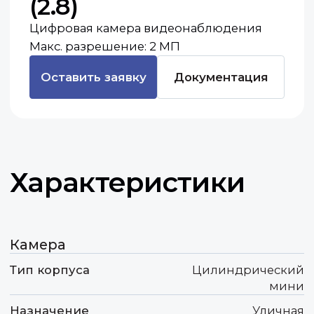
Характеристики
Камера
Тип корпуса
Цилиндрический
мини
Назначение
Уличная
Тип объектива
Фиксированный
Питание POE
Да
Видео
Разрешение
2 МП
Фокусное расстояние
2.8 мм
Ключевые