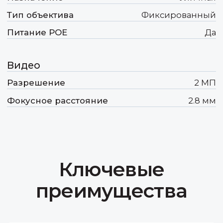
преимущества
Передовые инновации
Для того, чтобы быть востребованными
на конкурентном рынке мы должны
не просто идти в ногу с техническим
прогрессом, а как минимум его чуть-
чуть опережать.
Оптимальное соотношение
цены и качества
Формируя свое ценообразование,
мы учитываем необходимость
получения прибыли не только нами,
но и нашими дорогими партнёрами.