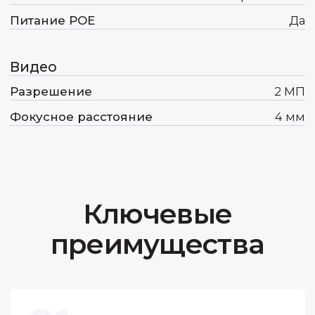
Передовые инновации
Для того, чтобы быть востребованными
на конкурентном рынке мы должны
не просто идти в ногу с техническим
прогрессом, а как минимум его чуть-
чуть опережать.
Оптимальное соотношение
цены и качества
Формируя свое ценообразование,
мы учитываем необходимость
получения прибыли не только нами,
но и нашими дорогими партнёрами.