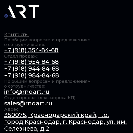
ОБЩЕСТВО С ОГРАНИЧЕННОЙ ОТВЕТСТВЕННОСТЬЮ
"Актуальные РадиоТехнологии" (ООО «АРТ»). ИНН​:
6154167385 / КПП​: 231201001 / ОГРН​: 1246100011739,
© 2025 Все права защищены Продолжая использовать
сайт, вы даёте согласие на использование файлов cookie.
Подробнее в
Политике конфиденциальности
.
Обработка персональных данных
Оферта