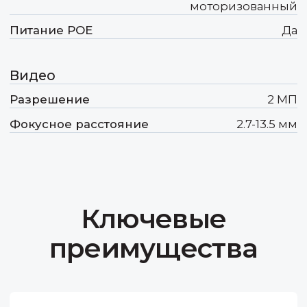
преимущества
Передовые инновации
Для того, чтобы быть востребованными
на конкурентном рынке мы должны
не просто идти в ногу с техническим
прогрессом, а как минимум его чуть-
чуть опережать.
Оптимальное соотношение
цены и качества
Формируя свое ценообразование,
мы учитываем необходимость
получения прибыли не только нами,
но и нашими дорогими партнёрами.