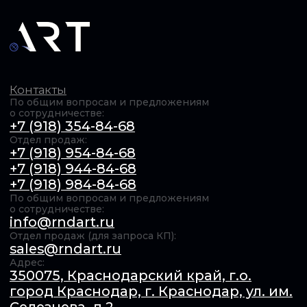
ОБЩЕСТВО С ОГРАНИЧЕННОЙ ОТВЕТСТВЕННОСТЬЮ
"Актуальные РадиоТехнологии" (ООО «АРТ»). ИНН​:
6154167385 / КПП​: 231201001 / ОГРН​: 1246100011739,
© 2025 Все права защищены Продолжая использовать
сайт, вы даёте согласие на использование файлов cookie.
Подробнее в
Политике конфиденциальности
.
Обработка персональных данных
Оферта