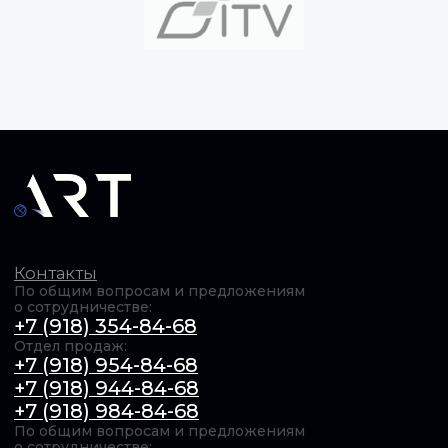
О нас
Сотрудничество
Документация
Вакансии
Контакты
ОБЩЕСТВО С ОГРАНИЧЕННОЙ ОТВЕТСТВЕННОСТЬЮ
"Актуальные РадиоТехнологии" (ООО «АРТ»). ИНН​:
6154167385 / КПП​: 231201001 / ОГРН​: 1246100011739,
© 2025 Все права защищены Продолжая использовать
сайт, вы даёте согласие на использование файлов cookie.
Подробнее в
Политике конфиденциальности
.
Обработка персональных данных
Оферта