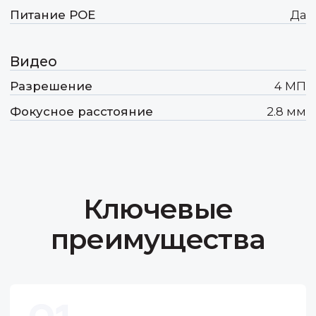
Передовые инновации
Для того, чтобы быть востребованными
на конкурентном рынке мы должны
не просто идти в ногу с техническим
прогрессом, а как минимум его чуть-
чуть опережать.
Оптимальное соотношение
цены и качества
Формируя свое ценообразование,
мы учитываем необходимость
получения прибыли не только нами,
но и нашими дорогими партнёрами.
Простота в настройке