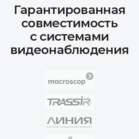
info@rndart.ru
Отдел продаж (для запроса КП):
sales@rndart.ru
Адрес:
350075, Краснодарский край, г.о.
город Краснодар, г. Краснодар, ул. им.
Селезнева, д.2
Продукция
IP-камеры
Коммутационное оборудование
Серверы
Сканер досмотра ТС
Доп. оборудование
Компания