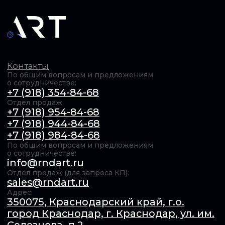
ОБЩЕСТВО С ОГРАНИЧЕННОЙ ОТВЕТСТВЕННОСТЬЮ
"Актуальные РадиоТехнологии" (ООО «АРТ»). ИНН​:
6154167385 / КПП​: 231201001 / ОГРН​: 1246100011739,
© 2025 Все права защищены Продолжая использовать
сайт, вы даёте согласие на использование файлов cookie.
Подробнее в
Политике конфиденциальности
.
Обработка персональных данных
Оферта