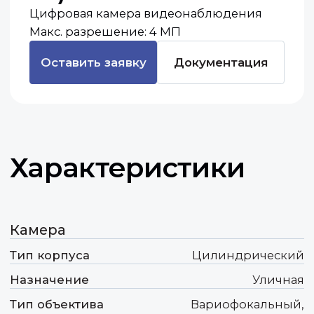
Характеристики
Камера
Тип корпуса
Цилиндрический
Назначение
Уличная
Тип объектива
Вариофокальный,
моторизованный
Питание POE
Да
Видео
Разрешение
4 МП
Фокусное расстояние
5-50 мм
Ключевые