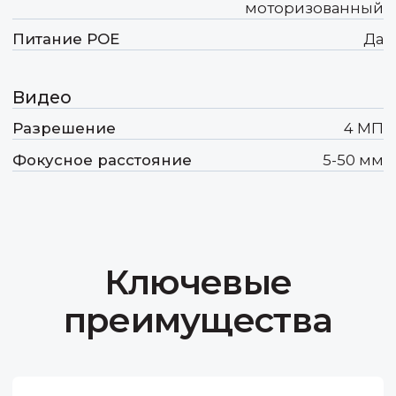
преимущества
Передовые инновации
Для того, чтобы быть востребованными
на конкурентном рынке мы должны
не просто идти в ногу с техническим
прогрессом, а как минимум его чуть-
чуть опережать.
Оптимальное соотношение
цены и качества
Формируя свое ценообразование,
мы учитываем необходимость
получения прибыли не только нами,
но и нашими дорогими партнёрами.