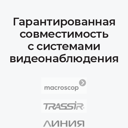
+7 (918) 984-84-68
По общим вопросам и предложениям
о сотрудничестве:
info@rndart.ru
Отдел продаж (для запроса КП):
sales@rndart.ru
Адрес:
350075, Краснодарский край, г.о.
город Краснодар, г. Краснодар, ул. им.
Селезнева, д.2
Продукция
IP-камеры
Коммутационное оборудование
Серверы
Сканер досмотра ТС
Доп. оборудование