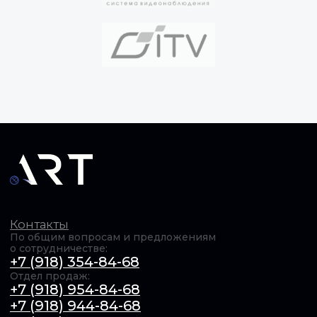
Компания
О нас
Сотрудничество
Документация
Вакансии
Контакты
ОБЩЕСТВО С ОГРАНИЧЕННОЙ ОТВЕТСТВЕННОСТЬЮ
"Актуальные РадиоТехнологии" (ООО «АРТ»). ИНН​:
6154167385 / КПП​: 231201001 / ОГРН​: 1246100011739,
© 2025 Все права защищены Продолжая использовать
сайт, вы даёте согласие на использование файлов cookie.
Подробнее в
Политике конфиденциальности
.
Обработка персональных данных
Оферта