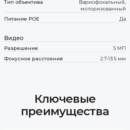
преимущества
Передовые инновации
Для того, чтобы быть востребованными
на конкурентном рынке мы должны
не просто идти в ногу с техническим
прогрессом, а как минимум его чуть-
чуть опережать.
Оптимальное соотношение
цены и качества
Формируя свое ценообразование,
мы учитываем необходимость
получения прибыли не только нами,
но и нашими дорогими партнёрами.