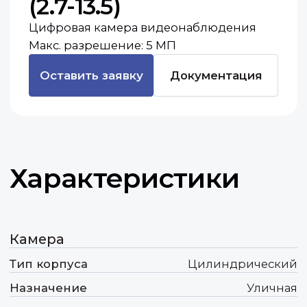
Характеристики
Камера
Тип корпуса
Цилиндрический
Назначение
Уличная
Тип объектива
Вариофокальный,
моторизованный
Питание POE
Да
Видео
Разрешение
5 МП
Фокусное расстояние
2.7-13.5 мм
Ключевые