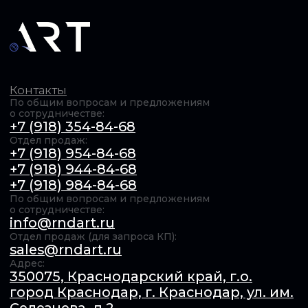
ОБЩЕСТВО С ОГРАНИЧЕННОЙ ОТВЕТСТВЕННОСТЬЮ
"Актуальные РадиоТехнологии" (ООО «АРТ»). ИНН​:
6154167385 / КПП​: 231201001 / ОГРН​: 1246100011739,
© 2025 Все права защищены Продолжая использовать
сайт, вы даёте согласие на использование файлов cookie.
Подробнее в
Политике конфиденциальности
.
Обработка персональных данных
Оферта