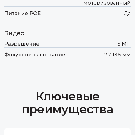
преимущества
Передовые инновации
Для того, чтобы быть востребованными
на конкурентном рынке мы должны
не просто идти в ногу с техническим
прогрессом, а как минимум его чуть-
чуть опережать.
Оптимальное соотношение
цены и качества
Формируя свое ценообразование,
мы учитываем необходимость
получения прибыли не только нами,
но и нашими дорогими партнёрами.